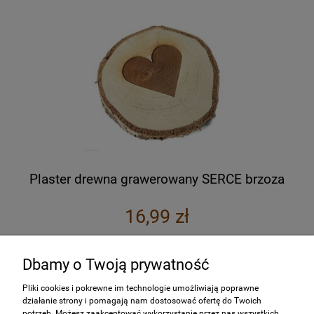
Plaster drewna grawerowany SERCE brzoza
16,99 zł
do koszyka
Dbamy o Twoją prywatność
Pliki cookies i pokrewne im technologie umożliwiają poprawne
działanie strony i pomagają nam dostosować ofertę do Twoich
potrzeb. Możesz zaakceptować wykorzystanie przez nas wszystkich