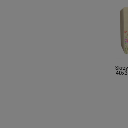
Skrz
40x3
UV k