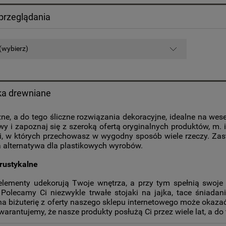
przeglądania
(wybierz)
ka drewniane
zne, a do tego śliczne rozwiązania dekoracyjne, idealne na we
wy i zapoznaj się z szeroką ofertą oryginalnych produktów, m. 
i, w których przechowasz w wygodny sposób wiele rzeczy. Zas
a alternatywa dla plastikowych wyrobów.
 rustykalne
elementy udekorują Twoje wnętrza, a przy tym spełnią swoje
. Polecamy Ci niezwykle trwałe stojaki na jajka, tace śniad
na biżuterię z oferty naszego sklepu internetowego może okaza
warantujemy, że nasze produkty posłużą Ci przez wiele lat, a do