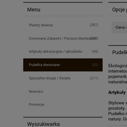
Menu
Opcje 
(387)
Plastry drewna
Cena: 
(200)
Drewniane Zabawki / Pomoce Montessori
(98)
Pudeł
Artykuły dekoracyjne / rękodzieło
(52)
Pudełka drewniane
Ekologic
interneto
pojemnik
(211)
Specjalne okazje / Święta
naturaln
Nowości
Artykuły
Stylowe 
Promocje
prostoty
Pudełko 
natury. G
Wyszukiwarka