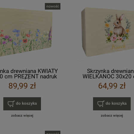
nowość
ynka drewniana KWIATY
Skrzynka drewnian
0 cm PREZENT nadruk
WIELKANOC 30x20
olorowy RÓŻNE WZORY
PREZENT nadruk UV ko
89,99 zł
64,99 zł
RÓŻNE WZORY
do koszyka
do koszyka
zobacz więcej
zobacz więcej
nowość