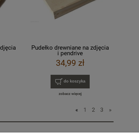
djęcia
Pudełko drewniane na zdjęcia
i pendrive
34,99 zł
do koszyka
zobacz więcej
«
1
2
3
»
Dane kontaktowe