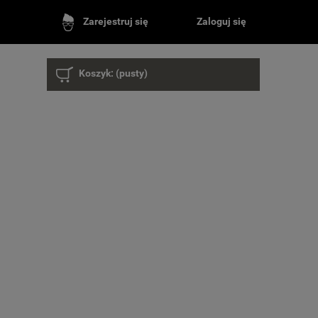
Zaloguj się
Zarejestruj się
Koszyk:
(pusty)