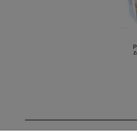
P
z
Zakupy
Pomoc