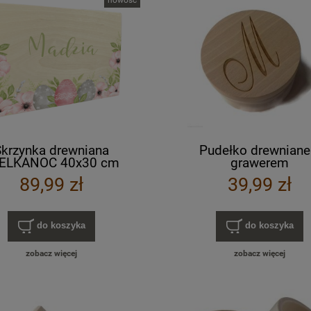
Skrzynka drewniana
Pudełko drewniane
ELKANOC 40x30 cm
grawerem
NT nadruk UV kolorowy
89,99 zł
39,99 zł
RÓŻNE WZORY
do koszyka
do koszyka
zobacz więcej
zobacz więcej