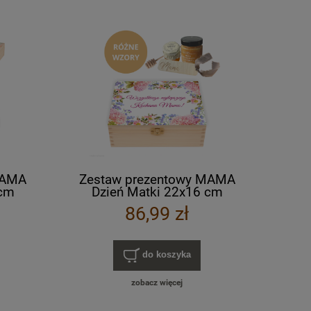
MAMA
Zestaw prezentowy MAMA
 cm
Dzień Matki 22x16 cm
lorowy
PREZENT nadruk UV kolorowy
86,99 zł
RÓŻNE WZORY
do koszyka
zobacz więcej