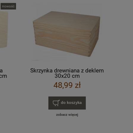
nowość
a
Skrzynka drewniana z deklem
 cm
30x20 cm
lorowy
48,99 zł
do koszyka
zobacz więcej