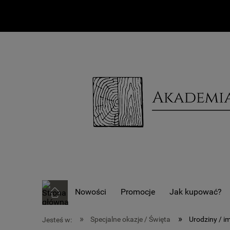
Nowości
Promocje
Jak kupować?
»
»
Specjalne okazje / Święta
Urodziny / i
Jesteś w: