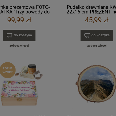
ynka prezentowa FOTO-
Pudełko drewniane K
ĄTKA "Trzy powody do
22x16 cm PREZENT n
iechu" na urodziny z
UV kolorowy RÓŻNE 
99,99 zł
45,99 zł
 ZDJĘCIEM niezbędnik
do koszyka
do koszyka
zobacz więcej
zobacz więcej