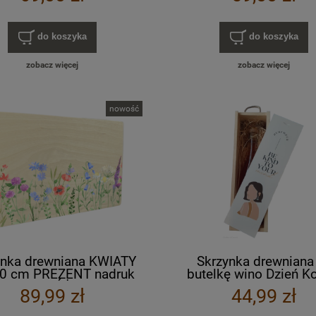
do koszyka
do koszyka
zobacz więcej
zobacz więcej
nowość
ynka drewniana KWIATY
Skrzynka drewniana
0 cm PREZENT nadruk
butelkę wino Dzień K
olorowy RÓŻNE WZORY
PREZENT "Be kind to 
89,99 zł
44,99 zł
mind"