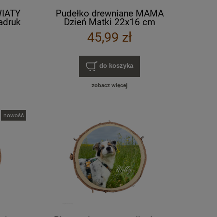
WIATY
Pudełko drewniane MAMA
adruk
Dzień Matki 22x16 cm
WZORY
PREZENT nadruk UV kolorowy
45,99 zł
RÓŻNE WZORY
do koszyka
zobacz więcej
nowość