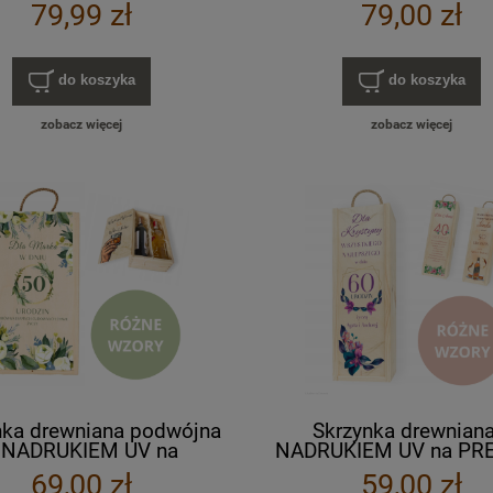
30x20 cm
wino alkohol
79,99 zł
79,00 zł
do koszyka
do koszyka
zobacz więcej
zobacz więcej
nka drewniana podwójna
Skrzynka drewniana
 NADRUKIEM UV na
NADRUKIEM UV na PR
EZENT urodziny wino
urodziny wino alkohol
69,00 zł
59,00 zł
alkohol miody