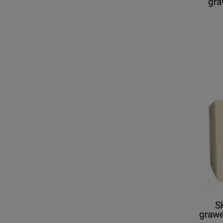
gr
S
grawe