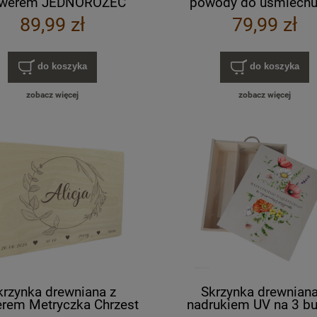
awerem JEDNOROŻEC
powody do uśmiechu
40x30 cm
urodziny NIEZBĘDN
89,99 zł
79,99 zł
do koszyka
do koszyka
zobacz więcej
zobacz więcej
krzynka drewniana z
Skrzynka drewniana
rem Metryczka Chrzest
nadrukiem UV na 3 bu