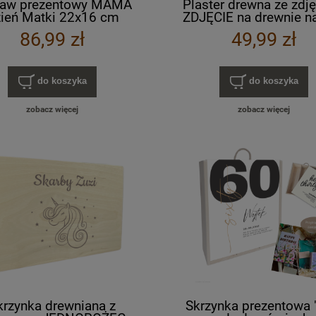
taw prezentowy MAMA
Plaster drewna ze zdj
ień Matki 22x16 cm
ZDJĘCIE na drewnie n
NT nadruk UV kolorowy
UV kolorowy 20-25 / 
86,99 zł
49,99 zł
RÓŻNE WZORY
do koszyka
do koszyka
zobacz więcej
zobacz więcej
krzynka drewniana z
Skrzynka prezentowa 