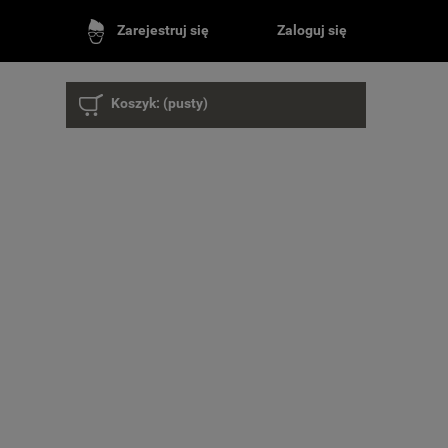
Zaloguj się
Zarejestruj się
Koszyk:
(pusty)