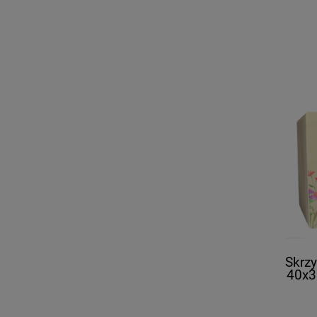
Skrz
40x3
UV k