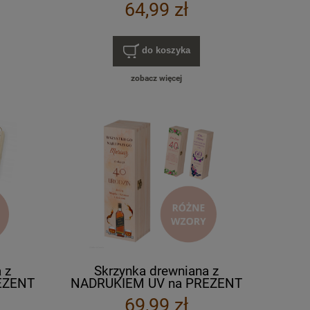
skrzynka 26x20
64,99 zł
do koszyka
zobacz więcej
 z
Skrzynka drewniana z
EZENT
NADRUKIEM UV na PREZENT
 miody
urodziny wino alkohol miody
69,99 zł