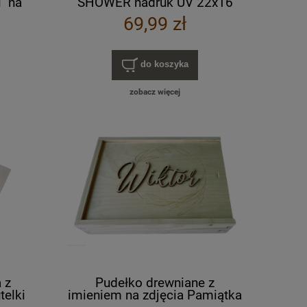
" na
SHOWER nadruk UV 22x16
IK
cm
69,99 zł
do koszyka
zobacz więcej
 z
Pudełko drewniane z
telki
imieniem na zdjęcia Pamiątka