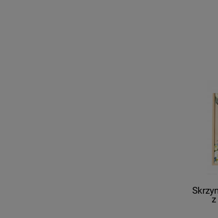
Skrzy
z
PR