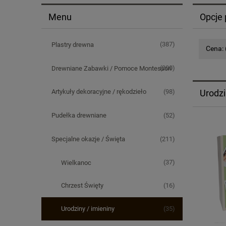
Menu
Opcje 
(387)
Plastry drewna
Cena: 
(200)
Drewniane Zabawki / Pomoce Montessori
(98)
Urodzi
Artykuły dekoracyjne / rękodzieło
(52)
Pudełka drewniane
(211)
Specjalne okazje / Święta
(37)
Wielkanoc
(16)
Chrzest Święty
(35)
Urodziny / imieniny