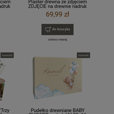
ęciem
Plaster drewna ze zdjęciem
adruk
ZDJĘCIE na drewnie nadruk
2 cm
UV kolorowy 25-28 cm / 2 cm
69,99 zł
do koszyka
zobacz więcej
nowość
nowość
"Trzy
Pudełko drewniane BABY