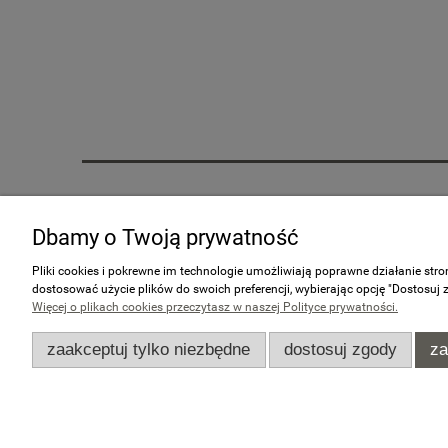
Zakupy
Pomoc
Dbamy o Twoją prywatność
Czas realizacji zamówienia
Jak kupować?
Formy płatności
Częste pytania
Pliki cookies i pokrewne im technologie umożliwiają poprawne działanie str
dostosować użycie plików do swoich preferencji, wybierając opcję "Dostosuj 
Koszt dostawy
Polityka prywatności
Więcej o plikach cookies przeczytasz w naszej Polityce prywatności.
Reklamacje i zwroty
Regulamin zakupów
zaakceptuj tylko niezbędne
dostosuj zgody
za