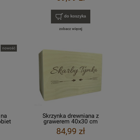
do koszyka
zobacz więcej
nowość
 na
Skrzynka drewniana z
obiet
grawerem 40x30 cm
your
84,99 zł