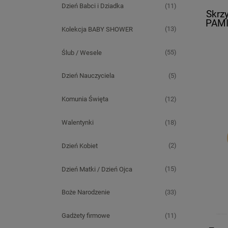
(11)
Dzień Babci i Dziadka
Skrz
PAMI
(13)
Kolekcja BABY SHOWER
uśm
TWOIM
(55)
Ślub / Wesele
(5)
Dzień Nauczyciela
(12)
Komunia Święta
(18)
Walentynki
(2)
Dzień Kobiet
(15)
Dzień Matki / Dzień Ojca
(33)
Boże Narodzenie
(11)
Gadżety firmowe