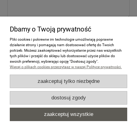
wyślij
Dbamy o Twoją prywatność
Pliki cookies i pokrewne im technologie umożliwiają poprawne
działanie strony i pomagają nam dostosować ofertę do Twoich
potrzeb. Możesz zaakceptować wykorzystanie przez nas wszystkich
Zakupy
tych plików i przejść do sklepu lub dostosować użycie plików do
swoich preferencji, wybierając opcję "Dostosuj zgody".
Więcej o plikach cookies przeczytasz w naszej Polityce prywatności.
Pomoc
zaakceptuj tylko niezbędne
Moje konto
dostosuj zgody
Informacje
zaakceptuj wszystkie
Dane kontaktowe
pokaż pełną wersję strony