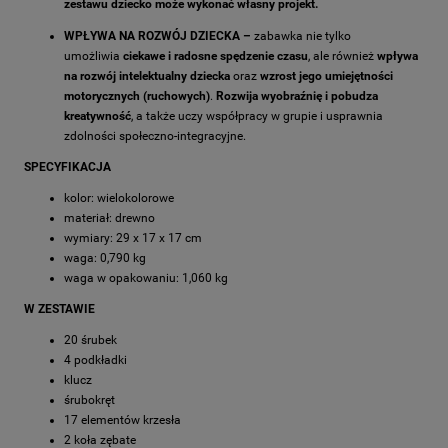
zestawu dziecko może wykonać własny projekt.
WPŁYWA NA ROZWÓJ DZIECKA –
zabawka nie tylko
umożliwia
ciekawe i radosne spędzenie czasu
, ale również
wpływa
na rozwój intelektualny dziecka
oraz
wzrost jego umiejętności
motorycznych (ruchowych)
.
Rozwija wyobraźnię i pobudza
kreatywność
, a także uczy współpracy w grupie i usprawnia
zdolności społeczno-integracyjne.
SPECYFIKACJA
kolor: wielokolorowe
materiał: drewno
wymiary: 29 x 17 x 17 cm
waga: 0,790 kg
waga w opakowaniu: 1,060 kg
W ZESTAWIE
20 śrubek
4 podkładki
klucz
śrubokręt
17 elementów krzesła
2 koła zębate