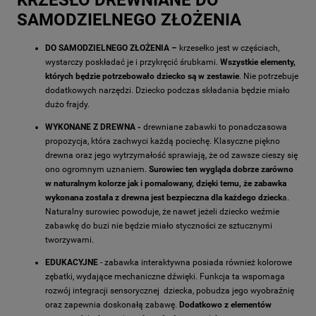
SAMODZIELNEGO ZŁOŻENIA
DO SAMODZIELNEGO ZŁOŻENIA –
krzesełko jest w częściach,
wystarczy poskładać je i przykręcić śrubkami.
Wszystkie elementy,
których będzie potrzebowało dziecko są w zestawie
. Nie potrzebuje
dodatkowych narzędzi. Dziecko podczas składania będzie miało
dużo frajdy.
WYKONANE Z DREWNA -
drewniane zabawki to ponadczasowa
propozycja, która zachwyci każdą pociechę. Klasyczne piękno
drewna oraz jego wytrzymałość sprawiają, że od zawsze cieszy się
ono ogromnym uznaniem.
Surowiec ten wygląda dobrze zarówno
w naturalnym kolorze jak i pomalowany, dzięki temu, że zabawka
wykonana została z drewna jest bezpieczna dla każdego dzieck
a.
Naturalny surowiec powoduje, że nawet jeżeli dziecko weźmie
zabawkę do buzi nie będzie miało styczności ze sztucznymi
tworzywami.
EDUKACYJNE
- zabawka interaktywna posiada również kolorowe
zębatki, wydające mechaniczne dźwięki. Funkcja ta wspomaga
rozwój integracji sensorycznej dziecka, pobudza jego wyobraźnię
oraz zapewnia doskonałą zabawę.
Dodatkowo z elementów