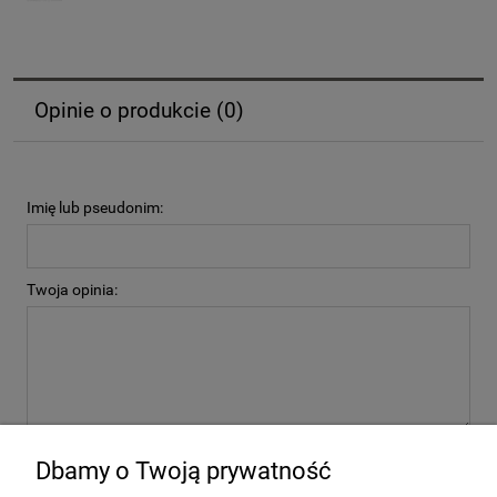
Opinie o produkcie (0)
Imię lub pseudonim:
Twoja opinia:
wyślij
Dbamy o Twoją prywatność