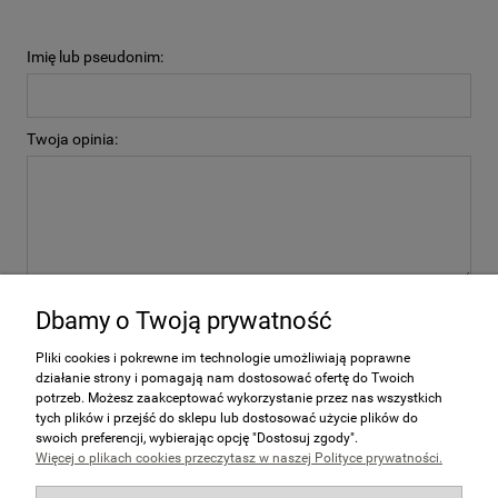
Imię lub pseudonim:
Twoja opinia:
wyślij
Dbamy o Twoją prywatność
Pliki cookies i pokrewne im technologie umożliwiają poprawne
działanie strony i pomagają nam dostosować ofertę do Twoich
potrzeb. Możesz zaakceptować wykorzystanie przez nas wszystkich
Zakupy
tych plików i przejść do sklepu lub dostosować użycie plików do
swoich preferencji, wybierając opcję "Dostosuj zgody".
Więcej o plikach cookies przeczytasz w naszej Polityce prywatności.
Pomoc