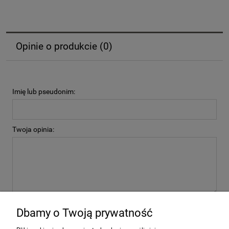
Opinie o produkcie (0)
Imię lub pseudonim:
Twoja opinia:
wyślij
Dbamy o Twoją prywatność